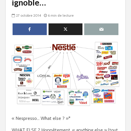
ignoble…
27 octobre 2014
6 min de lecture
« Nespresso… What else ? »*
WHAT ELSE ? Honnêtement, « anything else » (tout