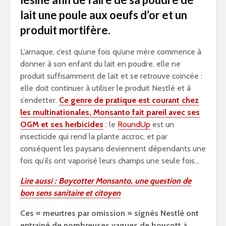
lait une poule aux oeufs d’or et un
produit mortifère.
L’arnaque, c’est qu’une fois qu’une mère commence à
donner à son enfant du lait en poudre, elle ne
produit suffisamment de lait et se retrouve coincée :
elle doit continuer à utiliser le produit Nestlé et à
s’endetter.
Ce genre de pratique est courant chez
les multinationales, Monsanto fait pareil avec ses
OGM et ses herbicides
: le
RoundUp
est un
insecticide qui rend la plante accroc, et par
conséquent les paysans deviennent dépendants une
fois qu’ils ont vaporisé leurs champs une seule fois…
Lire aussi : Boycotter Monsanto, une question de
bon sens sanitaire et citoyen
Ces « meurtres par omission » signés Nestlé ont
entrainé de nombreuses vagues de boycott à