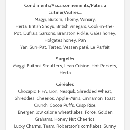
Condiments/Assaisonnements/Pâtes à
tartiner/Autres…
Maggi, Buitoni, Thomy, Winiary,
Herta, British Shoyu, British vinegars, Cook-in-the-
Pot, Dufrais, Sarsons, Branston Pickle, Gales honey,
Holgates honey, Pan
Yan, Sun-Pat, Tartex, Vessen paté, Le Parfait
Surgelés
Maggi, Buitoni, Stouffer’s, Lean Cuisine, Hot Pockets,
Herta
Céréales
Chocapic, FIFA, Lion, Nesquik, Shredded Wheat,
Shreddies, Cheerios, Apple-Minis, Cinnamon Toast
Crunch, Cocoa Puffs, Crisp Rice,
Energen low calorie wheatflakes, Force, Golden
Grahams, Honey Nut Cheerios,
Lucky Charms, Team, Robertson’s cornflakes, Sunny