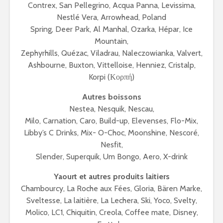
Contrex, San Pellegrino, Acqua Panna, Levissima,
Nestlé Vera, Arrowhead, Poland
Spring, Deer Park, Al Manhal, Ozarka, Hépar, Ice
Mountain,
Zephyrhills, Quézac, Viladrau, Naleczowianka, Valvert,
Ashbourne, Buxton, Vittelloise, Henniez, Cristalp,
Korpi (Κορπή)
Autres boissons
Nestea, Nesquik, Nescau,
Milo, Carnation, Caro, Build-up, Elevenses, Flo-Mix,
Libby’s C Drinks, Mix- O-Choc, Moonshine, Nescoré,
Nesfit,
Slender, Superquik, Um Bongo, Aero, X-drink
Yaourt et autres produits laitiers
Chambourcy, La Roche aux Fées, Gloria, Bären Marke,
Sveltesse, La laitière, La Lechera, Ski, Yoco, Svelty,
Molico, LC1, Chiquitin, Creola, Coffee mate, Disney,